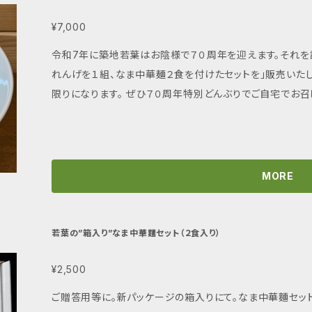
¥7,000
令和7年に築地若葉はお陰様で７０周年を迎えます。それを
れんげを１組、なま中華麺２食を付けたセットを」販売いた
限りになります。 ぜひ７０周年特別どんぶりでご自宅でお召
MORE
若葉の”箱入り”なま中華麵セット（２食入り）
¥2,500
ご贈答用等に。新パッケージの箱入りにて。なま中華麵セット